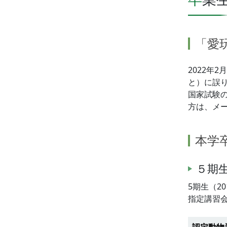
「愛玩
2022年
と）に誤
国家試験
方は、メ
本学
５期生
5期生（2
指定講習
認定動物