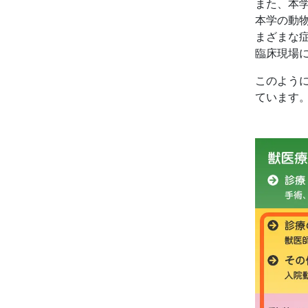
また、本
本学の動
まざまな
臨床現場
このよう
ています