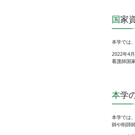
国
本学では、
2022年
看護師国
本
本学では
師や削蹄