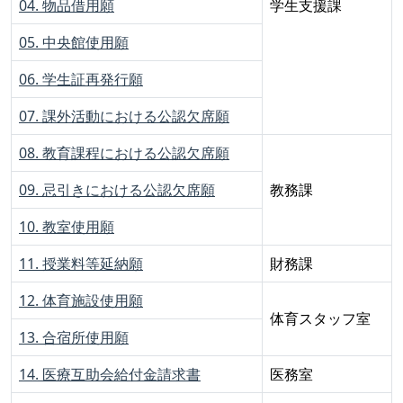
04. 物品借用願
学生支援課
05. 中央館使用願
06. 学生証再発行願
07. 課外活動における公認欠席願
08. 教育課程における公認欠席願
09. 忌引きにおける公認欠席願
教務課
10. 教室使用願
11. 授業料等延納願
財務課
12. 体育施設使用願
体育スタッフ室
13. 合宿所使用願
14. 医療互助会給付金請求書
医務室