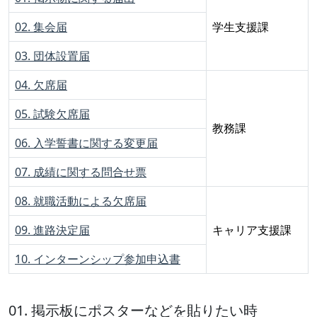
02. 集会届
学生支援課
03. 団体設置届
04. 欠席届
05. 試験欠席届
教務課
06. 入学誓書に関する変更届
07. 成績に関する問合せ票
08. 就職活動による欠席届
09. 進路決定届
キャリア支援課
10. インターンシップ参加申込書
01. 掲示板にポスターなどを貼りたい時