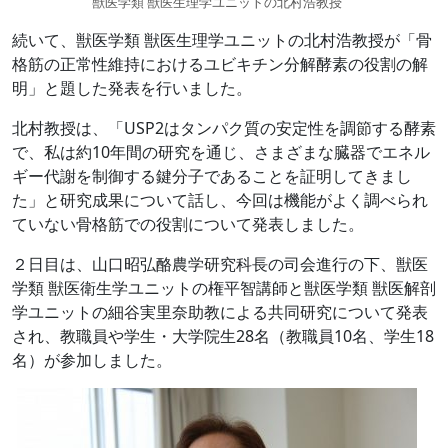
獣医学類 獣医生理学ユニットの北村浩教授
続いて、獣医学類 獣医生理学ユニットの北村浩教授が「骨
格筋の正常性維持におけるユビキチン分解酵素の役割の解
明」と題した発表を行いました。
北村教授は、「USP2はタンパク質の安定性を調節する酵素
で、私は約10年間の研究を通じ、さまざまな臓器でエネル
ギー代謝を制御する鍵分子であることを証明してきまし
た」と研究成果について話し、今回は機能がよく調べられ
ていない骨格筋での役割について発表しました。
２日目は、山口昭弘酪農学研究科長の司会進行の下、獣医
学類 獣医衛生学ユニットの権平智講師と獣医学類 獣医解剖
学ユニットの細谷実里奈助教による共同研究について発表
され、教職員や学生・大学院生28名（教職員10名、学生18
名）が参加しました。