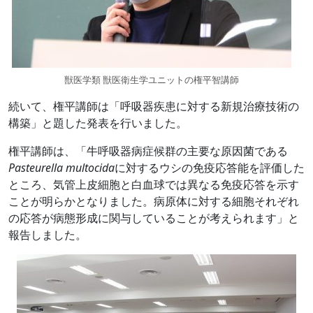
獣医学類 獣医衛生学ユニットの権平智講師
続いて、権平講師は「呼吸器疾患に対する新規治療技術の
構築」と題した発表を行いました。
権平講師は、「牛呼吸器病症候群の主要な原因菌である
Pasteurella multocida
に対するウシの免疫応答能を評価した
ところ、気管上皮細胞と白血球では異なる免疫応答を示す
ことが明らかとなりました。病原体に対する細胞それぞれ
の応答が病態形成に関与していることが考えられます」と
報告しました。