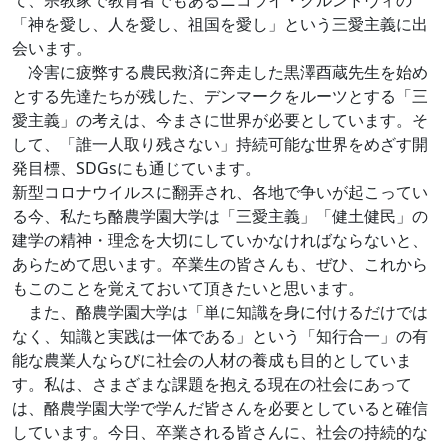
て、宗教家で教育者でもあるニコライ・グルンドヴィの
「神を愛し、人を愛し、祖国を愛し」という三愛主義に出
会います。
冷害に疲弊する農民救済に奔走した黒澤酉蔵先生を始め
とする先達たちが残した、デンマークをルーツとする「三
愛主義」の考えは、今まさに世界が必要としています。そ
して、「誰一人取り残さない」持続可能な世界をめざす開
発目標、SDGsにも通じています。
新型コロナウイルスに翻弄され、各地で争いが起こってい
る今、私たち酪農学園大学は「三愛主義」「健土健民」の
建学の精神・理念を大切にしていかなければならないと、
あらためて思います。卒業生の皆さんも、ぜひ、これから
もこのことを覚えておいて頂きたいと思います。
また、酪農学園大学は「単に知識を身に付けるだけでは
なく、知識と実践は一体である」という「知行合一」の有
能な農業人ならびに社会の人材の養成も目的としていま
す。私は、さまざまな課題を抱える現在の社会にあって
は、酪農学園大学で学んだ皆さんを必要としていると確信
しています。今日、卒業される皆さんに、社会の持続的な