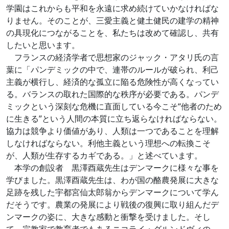
学園はこれからも平和を永遠に求め続けていかなければな
りません。そのことが、三愛主義と健土健民の建学の精神
の具現化につながることを、私たちは改めて確認し、共有
したいと思います。
フランスの経済学者で思想家のジャック・アタリ氏の言
葉に「パンデミックの中で、連帯のルールが破られ、利己
主義が横行し、経済的な孤立に陥る危険性が高くなってい
る。バランスの取れた国際的な秩序が必要である。パンデ
ミックという深刻な危機に直面している今こそ“他者のため
に生きる”という人間の本質に立ち返らなければならない。
協力は競争より価値があり、人類は一つであることを理解
しなければならない。利他主義という理想への転換こそ
が、人類が生存するカギである。」と述べています。
本学の創設者 黒澤酉蔵先生はデンマークに様々な事を
学びました。黒澤酉蔵先生は、わが国の酪農発展に大きな
足跡を残した宇都宮仙太郎翁からデンマークについて学ん
だそうです。農業の発展により戦後の復興に取り組んだデ
ンマークの姿に、大きな感動と衝撃を受けました。そし