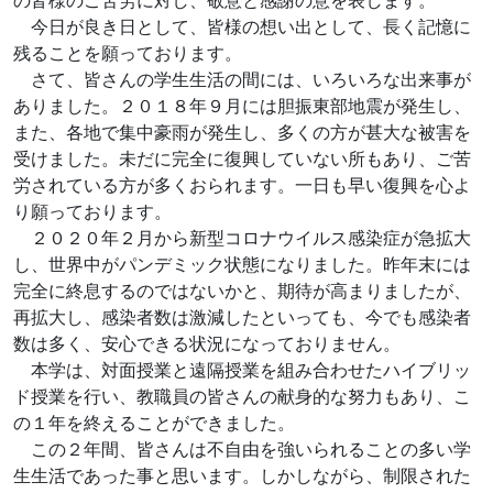
の皆様のご苦労に対し、敬意と感謝の意を表します。
今日が良き日として、皆様の想い出として、長く記憶に
残ることを願っております。
さて、皆さんの学生生活の間には、いろいろな出来事が
ありました。２０１８年９月には胆振東部地震が発生し、
また、各地で集中豪雨が発生し、多くの方が甚大な被害を
受けました。未だに完全に復興していない所もあり、ご苦
労されている方が多くおられます。一日も早い復興を心よ
り願っております。
２０２０年２月から新型コロナウイルス感染症が急拡大
し、世界中がパンデミック状態になりました。昨年末には
完全に終息するのではないかと、期待が高まりましたが、
再拡大し、感染者数は激減したといっても、今でも感染者
数は多く、安心できる状況になっておりません。
本学は、対面授業と遠隔授業を組み合わせたハイブリッ
ド授業を行い、教職員の皆さんの献身的な努力もあり、こ
の１年を終えることができました。
この２年間、皆さんは不自由を強いられることの多い学
生生活であった事と思います。しかしながら、制限された