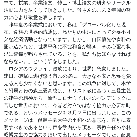
中で、授業、卒業論文、修士・博士論文の研究やサークル
活動に力を尽くして頂きました。皆さんのこの２年間の努
力に心より敬意を表します。
昨年度の卒業式において、私は「グローバル化した現
在、食料の世界的流通は、私たちの生活にとって必要不可
欠な経済活動となっています。しかし、自国優先や食料の
囲い込みなど、世界平和に不協和音が響き、その心配な状
況に警鐘が鳴らされていることを、私たちは知らなければ
ならない。」という話をしました。
ロシアのウクライナ侵攻により、世界は急変しました。
連日、砲撃に逃げ惑う市民の姿に、大きな不安と恐怖を覚
える人も少なくないと思います。この戦争に対して、本学
と附属とわの森三愛高校は、キリスト教に基づく三愛主義
の建学の精神から「新型コロナウイルスのパンデミックに
苦しむ世界において、今ほど対立ではなく協力が必要な時
である」というメッセージを３月２日に出しました。この
メッセージは、酪農学園大学の平和への意志を、直ちに表
明すべきであるという声を学内から頂き、宗教主任の小林
昭博先生のご協力を頂いて出したメッセージでした。酪農