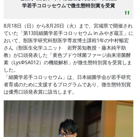
学若手コロッセウムで微生態特別賞を受賞
8月18日（日）から8月20日（火）まで、宮城県で開催され
ていた「第13回細菌学若手コロッセウム in みやぎ蔵王」に
おいて、獣医学研究科獣医学専攻博士課程1年の中村暢宏
さん（獣医生化学ユニット 岩野英知教授・藤木純平助
教）が口頭発表した「黄色ブドウ球菌ファージ由来溶菌酵
素（LysΦSA012）の機能解析」が微生態特別賞を受賞しま
した。
「細菌学若手コロッセウム」は、日本細菌学会が若手研究
者育成のために支援するプログラムであり、微生態特別賞
は優秀口頭発表賞に該当します。