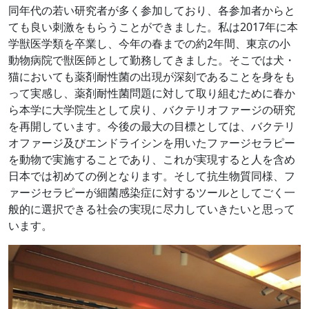
同年代の若い研究者が多く参加しており、各参加者からと
ても良い刺激をもらうことができました。私は2017年に本
学獣医学類を卒業し、今年の春までの約2年間、東京の小
動物病院で獣医師として勤務してきました。そこでは犬・
猫においても薬剤耐性菌の出現が深刻であることを身をも
って実感し、薬剤耐性菌問題に対して取り組むために春か
ら本学に大学院生として戻り、バクテリオファージの研究
を再開しています。今後の最大の目標としては、バクテリ
オファージ及びエンドライシンを用いたファージセラピー
を動物で実施することであり、これが実現すると人を含め
日本では初めての例となります。そして抗生物質同様、フ
ァージセラピーが細菌感染症に対するツールとしてごく一
般的に選択できる社会の実現に尽力していきたいと思って
います。