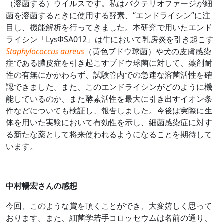
（溶菌する）ウイルスです。私はバクテリオファージが細
菌を溶菌するときに使用する酵素、“エンドライシン”に注
目し、機能解析を行ってきました。本研究で用いたエンド
ライシン「LysΦSA012」は牛において乳房炎を引き起こす
Staphylococcus aureus
（黄色ブドウ球菌）や犬の皮膚感染
症である膿皮症を引き起こすブドウ球菌に対して、薬剤耐
性の有無にかかわらず、試験管内での急速な溶菌活性を確
認できました。また、このエンドライシンがどのように機
能しているのか、また酵素活性を最大に引き出すイオン条
件などについても検証し、報告しました。今後は実際に生
体を用いた実験において有効性を示し、細菌感染症に対す
る新たな薬として将来使われるようになることを期待して
います。
中村暢宏さんの感想
今回、このような賞を頂くことができ、大変嬉しく思って
おります。また、細菌学若手コロッセウムは名前の通り、