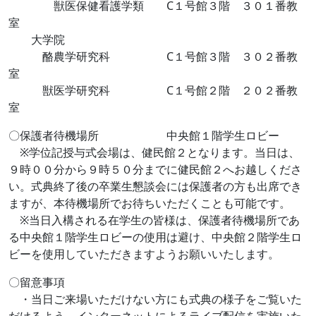
獣医保健看護学類 C１号館３階 ３０１番教
室
大学院
酪農学研究科 C１号館３階 ３０２番教
室
獣医学研究科 C１号館２階 ２０２番教
室
〇保護者待機場所 中央館１階学生ロビー
※学位記授与式会場は、健民館２となります。当日は、
９時００分から９時５０分までに健民館２へお越しくださ
い。式典終了後の卒業生懇談会には保護者の方も出席でき
ますが、本待機場所でお待ちいただくことも可能です。
※当日入構される在学生の皆様は、保護者待機場所であ
る中央館１階学生ロビーの使用は避け、中央館２階学生ロ
ビーを使用していただきますようお願いいたします。
〇留意事項
・当日ご来場いただけない方にも式典の様子をご覧いた