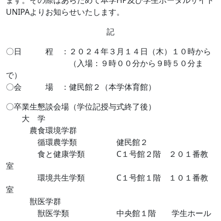
ます。その際はあらためて本学HP及び学生ポータルサイト
UNIPAよりお知らせいたします。
記
〇日 程 ：２０２４年３月１４日（木）１０時から
（入場：９時００分から９時５０分ま
で）
〇会 場 ：健民館２（本学体育館）
〇卒業生懇談会場（学位記授与式終了後）
大 学
農食環境学群
循環農学類 健民館２
食と健康学類 C１号館２階 ２０１番教
室
環境共生学類 C１号館１階 １０１番教
室
獣医学群
獣医学類 中央館１階 学生ホール