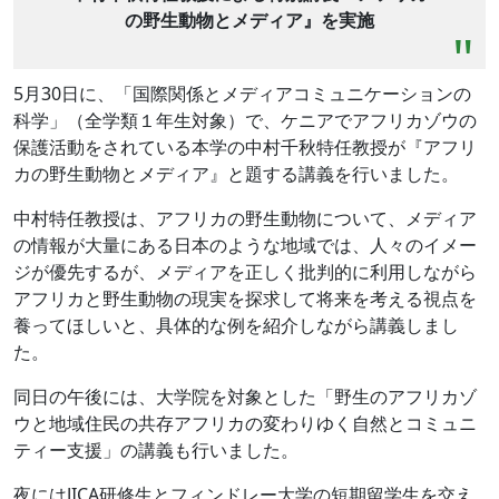
の野生動物とメディア』を実施
5月30日に、「国際関係とメディアコミュニケーションの
科学」（全学類１年生対象）で、ケニアでアフリカゾウの
保護活動をされている本学の
中村
千秋
特任
教授が『アフリ
カの野生動物とメディア』と題する講義を行いました。
中村特任教授は、アフリカの野生動物について、メディア
の情報が大量にある日本のような地域では、人々のイメー
ジが優先するが、メディアを正しく批判的に利用しながら
アフリカと野生動物の現実を探求して将来を考える視点を
養ってほしいと、具体的な例を紹介しながら講義しまし
た。
同日の午後には、大学院を対象とした「野生のアフリカゾ
ウと地域住民の共存アフリカの変わりゆく自然とコミュニ
ティー支援」の講義も行いました。
夜にはJICA研修生とフィンドレー大学の短期留学生を交え