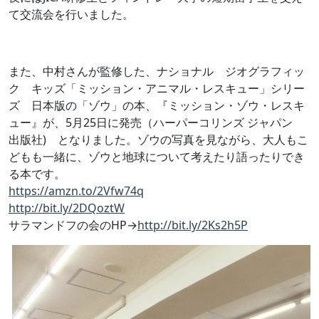
て交
流会を行いました。
また、中村さん
が監修した、ナショナル ジオグラフィッ
ク キッズ「ミッション・アニマル・レスキュー」シリー
ズ 日本版の「ゾウ」の本、『ミッション・ゾウ・レスキ
ュー』が、
5月25日に発売（ハーパーコリンズ ジャパン
出版社) となりました。ゾウの写真を見ながら、大人もこ
どもも一緒に、
ゾウと地球について考えたり語ったりでき
る本です。
https://amzn.to/2Vfw74q
http://bit.ly/2DQoztW
サラマンドフの会のHP→
http://bit.ly/2Ks2h5P