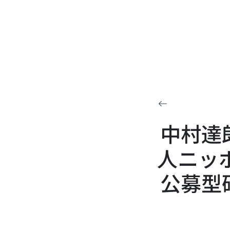
中村達
人ニッ
公募型