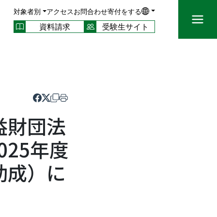
対象者別
アクセス
お問合わせ
寄付をする
資料請求
受験生サイト
益財団法
25年度
助成）に