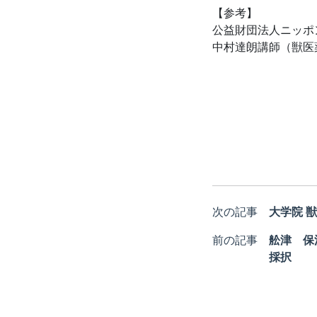
【参考】
公益財団法人ニッポ
中村達朗講師（獣医
次の記事
大学院 
前の記事
舩津 保
採択