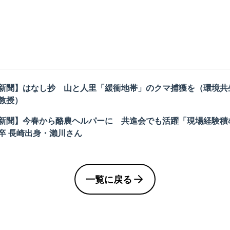
新聞】はなし抄 山と人里「緩衝地帯」のクマ捕獲を（環境共
教授）
新聞】今春から酪農ヘルパーに 共進会でも活躍「現場経験積
卒 長崎出身・瀨川さん
一覧に戻る