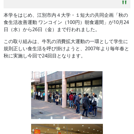
本学をはじめ、江別市内４大学・１短大の共同企画「秋の
食生活改善運動 ワンコイン（
100
円）朝食週間」が
10
月
24
日（水）から
26
日（金）まで行われました。
この取り組みは、牛乳の消費拡大運動の一環として学生に
規則正しい食生活を呼び掛けようと、
2007
年より毎年春と
秋に実施し今回で
24
回目となります。