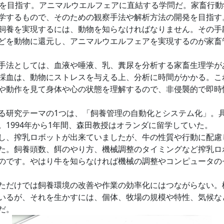
とを目指す。アニマルウエルフェアに直結する学問だ。家畜行
学するもので、そのための観察手法や解析方法の開発を目指す
養を実現するには、動物を知らなければなりません。その手
どを動物に還元し、アニマルウエルフェアを実現するのが家畜
法としては、血液や唾液、乳、糞尿を分析する家畜生理学が
採血は、動物にストレスを与える上、分析に時間がかかる。こ
や動作を見て身体や心の状態を理解するので、非侵襲的で即時
研究テーマの1つは、「飼養管理の自動化とシステム化」。
。1994年から1年間、森田教授はオランダに留学していた。
、搾乳ロボットが出来ていましたが、牛の性質や行動に配慮
た。飼養頭数、餌のやり方、機械調整のタイミングなど搾乳ロ
のです。やはり牛を知らなければ機械の調整やコンピュータの
だけでは飼養環境の改善や作業の効率化にはつながらない。
いるが、それを生かすには、個体、牧場の規模や特性、気候な
だ。