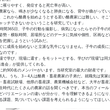
に罹りやすく、発症すると死亡率が高い。
家なら、鳴きが少なくなると肺炎になる、背中が曲がってい
、これから酪農を始めようとする若い酪農家には難しい。そこ
ャッチできないかということを研究しています」
時間365日、子牛の行動を撮影し、病気になったらその子牛の
姿勢・横臥時間、居場所などのデータに気候や個性、区画など
を把握しようという試みだ。
に成長を始めないと立派な乳牛になりません。子牛の成長に
なのです」
で学び、現場に還す」をモットーとする。学びの“現場”は同
酪進会」が提供してくれる。
約900名のメンバーがいます。当研究室の最大の財産です」
8人。うち、3～4人は酪農・畜産農家の子弟だ。就職先は実家
・畜産試験場、他県の畜産課、農業機械会社など。大半が畜産
時代にたくさんの農家の話を聞くべきです。本当のフィール
どバリエーションの違いが分かり、牛を理解できるようになり
る課題、気づいていない課題を考えられるようになってほしい