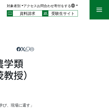
対象者別
アクセス
お問合わせ
寄付をする
資料請求
受験生サイト
環農学類
茂教授）
学び、現場に還す」