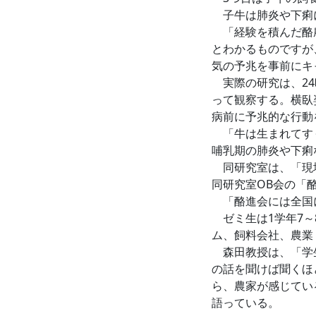
子牛は肺炎や下痢
「経験を積んだ酪農
とわかるものですが
気の予兆を事前にキ
実際の研究は、24
って観察する。横臥
病前に予兆的な行動
「牛は生まれてすぐ
哺乳期の肺炎や下痢
同研究室は、「現場
同研究室OB会の「
「酪進会には全国に
ゼミ生は1学年7～
ム、飼料会社、農業
森田教授は、「学生
の話を聞けば聞くほ
ら、農家が感じてい
語っている。