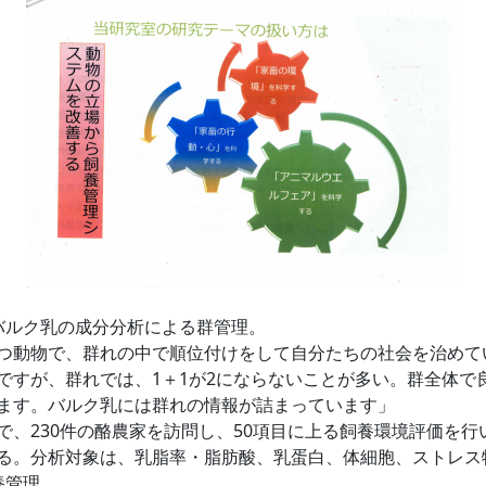
ルク乳の成分分析による群管理。
動物で、群れの中で順位付けをして自分たちの社会を治めてい
ですが、群れでは、1＋1が2にならないことが多い。群全体で
ます。バルク乳には群れの情報が詰まっています」
、230件の酪農家を訪問し、50項目に上る飼養環境評価を行
る。分析対象は、乳脂率・脂肪酸、乳蛋白、体細胞、ストレス
養管理。