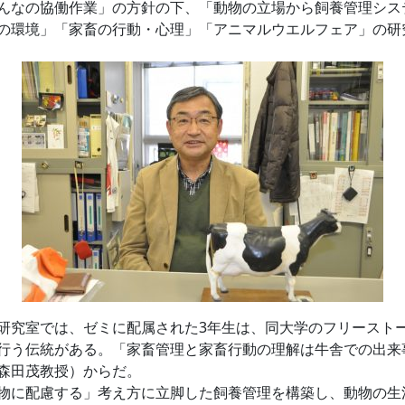
んなの協働作業」の方針の下、「動物の立場から飼養管理シス
の環境」「家畜の行動・心理」「アニマルウエルフェア」の研
究室では、ゼミに配属された3年生は、同大学のフリーストー
行う伝統がある。「家畜管理と家畜行動の理解は牛舎での出来
森田茂教授）からだ。
に配慮する」考え方に立脚した飼養管理を構築し、動物の生