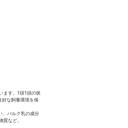
ます。1頭1頭の状
良好な飼養環境を保
い、バルク乳の成分
物質など。