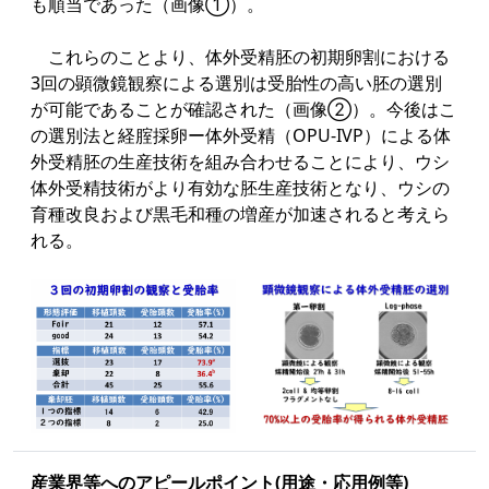
も順当であった（画像①）。
これらのことより、体外受精胚の初期卵割における
3回の顕微鏡観察による選別は受胎性の高い胚の選別
が可能であることが確認された（画像②）。今後はこ
の選別法と経腟採卵ー体外受精（OPU-IVP）による体
外受精胚の生産技術を組み合わせることにより、ウシ
体外受精技術がより有効な胚生産技術となり、ウシの
育種改良および黒毛和種の増産が加速されると考えら
れる。
産業界等への
アピールポイント
(用途・応用例等)