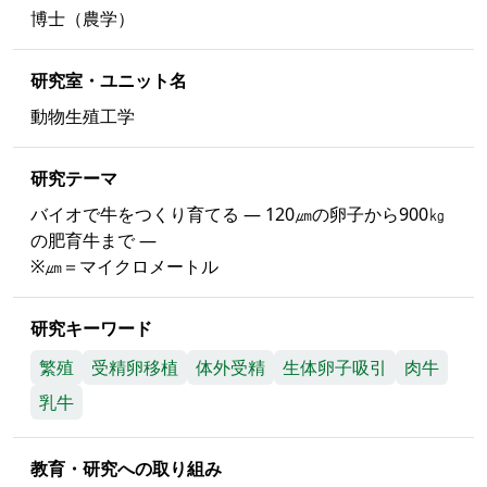
博士（農学）
研究室・ユニット名
動物生殖工学
研究テーマ
バイオで牛をつくり育てる ― 120㎛の卵子から900㎏
の肥育牛まで ―
※㎛＝マイクロメートル
研究キーワード
繁殖
受精卵移植
体外受精
生体卵子吸引
肉牛
乳牛
教育・研究への取り組み