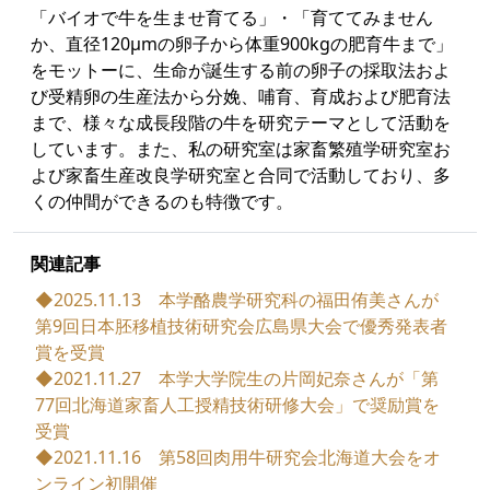
「バイオで牛を生ませ育てる」・「育ててみません
か、直径120μmの卵子から体重900kgの肥育牛まで」
をモットーに、生命が誕生する前の卵子の採取法およ
び受精卵の生産法から分娩、哺育、育成および肥育法
まで、様々な成長段階の牛を研究テーマとして活動を
しています。また、私の研究室は家畜繁殖学研究室お
よび家畜生産改良学研究室と合同で活動しており、多
くの仲間ができるのも特徴です。
関連記事
◆2025.11.13 本学酪農学研究科の福田侑美さんが
第9回日本胚移植技術研究会広島県大会で優秀発表者
賞を受賞
◆2021.11.27 本学大学院生の片岡妃奈さんが「第
77回北海道家畜人工授精技術研修大会」で奨励賞を
受賞
◆2021.11.16 第58回肉用牛研究会北海道大会をオ
ンライン初開催