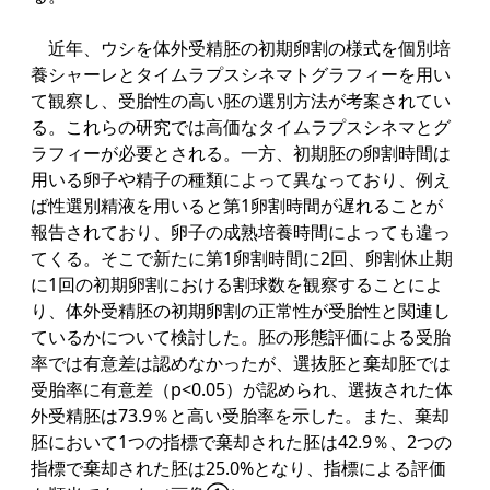
近年、ウシを体外受精胚の初期卵割の様式を個別培
養シャーレとタイムラプスシネマトグラフィーを用い
て観察し、受胎性の高い胚の選別方法が考案されてい
る。これらの研究では高価なタイムラプスシネマとグ
ラフィーが必要とされる。一方、初期胚の卵割時間は
用いる卵子や精子の種類によって異なっており、例え
ば性選別精液を用いると第1卵割時間が遅れることが
報告されており、卵子の成熟培養時間によっても違っ
てくる。そこで新たに第1卵割時間に2回、卵割休止期
に1回の初期卵割における割球数を観察することによ
り、体外受精胚の初期卵割の正常性が受胎性と関連し
ているかについて検討した。胚の形態評価による受胎
率では有意差は認めなかったが、選抜胚と棄却胚では
受胎率に有意差（p<0.05）が認められ、選抜された体
外受精胚は73.9％と高い受胎率を示した。また、棄却
胚において1つの指標で棄却された胚は42.9％、2つの
指標で棄却された胚は25.0%となり、指標による評価