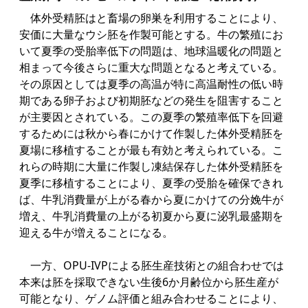
体外受精胚はと畜場の卵巣を利用することにより、
安価に大量なウシ胚を作製可能とする。牛の繁殖にお
いて夏季の受胎率低下の問題は、地球温暖化の問題と
相まって今後さらに重大な問題となると考えている。
その原因としては夏季の高温が特に高温耐性の低い時
期である卵子および初期胚などの発生を阻害すること
が主要因とされている。この夏季の繁殖率低下を回避
するためには秋から春にかけて作製した体外受精胚を
夏場に移植することが最も有効と考えられている。こ
れらの時期に大量に作製し凍結保存した体外受精胚を
夏季に移植することにより、夏季の受胎を確保できれ
ば、牛乳消費量が上がる春から夏にかけての分娩牛が
増え、牛乳消費量の上がる初夏から夏に泌乳最盛期を
迎える牛が増えることになる。
一方、OPU-IVPによる胚生産技術との組合わせでは
本来は胚を採取できない生後6か月齢位から胚生産が
可能となり、ゲノム評価と組み合わせることにより、