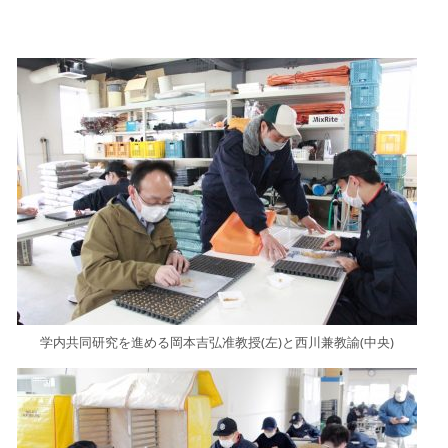
学内共同研究を進める岡本吉弘准教授(左)と西川兼教諭(中央)