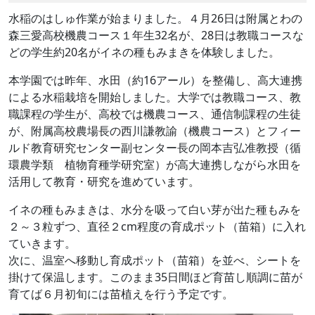
水稲のはしゅ作業が始まりました。４月26日は附属とわの
森三愛高校機農コース１年生32名が、28日は教職コースな
どの学生約20名がイネの種もみまきを体験しました。
本学園では昨年、水田（約16アール）を整備し、高大連携
による水稲栽培を開始しました。大学では教職コース、教
職課程の学生が、高校では機農コース、通信制課程の生徒
が、附属高校農場長の西川謙教諭（機農コース）とフィー
ルド教育研究センター副センター長の岡本吉弘准教授（循
環農学類 植物育種学研究室）が高大連携しながら水田を
活用して教育・研究を進めています。
イネの種もみまきは、水分を吸って白い芽が出た種もみを
２～３粒ずつ、直径２cm程度の育成ポット（苗箱）に入れ
ていきます。
次に、温室へ移動し育成ポット（苗箱）を並べ、シートを
掛けて保温します。このまま35日間ほど育苗し順調に苗が
育てば６月初旬には苗植えを行う予定です。