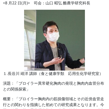
<8 月
22
日
(
月
)>
司会：山口 昭弘 酪農学研究科長
１.長谷川 靖洋 講師（食と健康学類 応用生化学研究室）
演題：「ブロイラー異常硬化胸肉の発現と胸肉内血管分布
との関係探索」
概要：「ブロイラー胸肉内の筋損傷領域とその近傍血管走
行との関わりを指摘した初めての研究成果となります。今