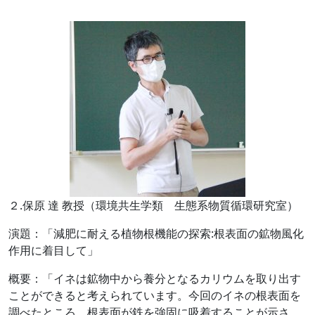
２.保原 達 教授（環境共生学類 生態系物質循環研究室）
演題：「減肥に耐える植物根機能の探索
:
根表面の鉱物風化
作用に着目して」
概要：「イネは鉱物中から養分となるカリウムを取り出す
ことができると考えられています。今回のイネの根表面を
調べたところ、根表面が鉄を強固に吸着することが示さ