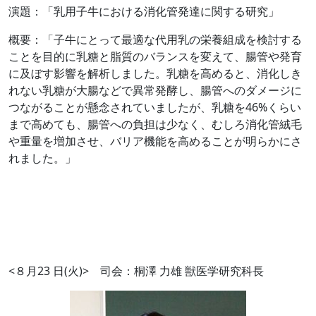
演題：「乳用子牛における消化管発達に関する研究」
概要：「子牛にとって最適な代用乳の栄養組成を検討する
ことを目的に乳糖と脂質のバランスを変えて、腸管や発育
に及ぼす影響を解析しました。乳糖を高めると、消化しき
れない乳糖が大腸などで異常発酵し、腸管へのダメージに
つながることが懸念されていましたが、乳糖を
46%
くらい
まで高めても、腸管への負担は少なく、むしろ消化管絨毛
や重量を増加させ、バリア機能を高めることが明らかにさ
れました。」
<８月
23
日
(
火
)>
司会：桐澤
力雄
獣医学研究科長