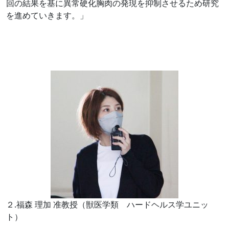
回の結果を基に異常硬化胸肉の発現を抑制させるため研究
を進めていきます。」
２.福森 理加 准教授（獣医学類 ハードヘルス学ユニッ
ト）