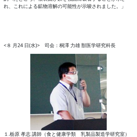
れ、これによる鉱物溶解の可能性が示唆されました。」
<８ 月
24
日
(
水
)>
司会：桐澤 力雄 獣医学研究科長
１.栃原 孝志 講師（食と健康学類 乳製品製造学研究室）