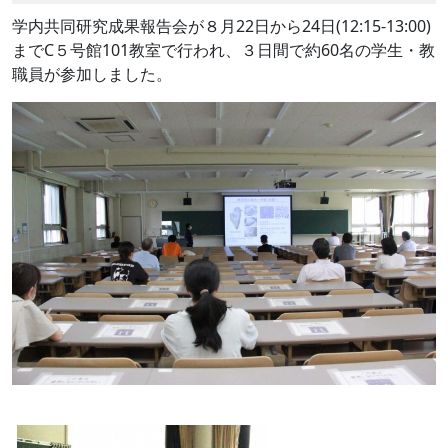
学内共同研究成果報告会が８月
22
日から
24
日(12:15-13:00)
まで
C
５号館
101
教室で行われ、３日間で約
60
名の学生・教
職員が参加しました。