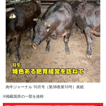
肉牛ジャーナル
10
月号（第
38
巻第
10
号）表紙
※掲載箇所の一部を抜粋