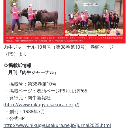
肉牛ジャーナル 10月号（第38巻第10号） 巻頭ぺージ
（P9）より
◇掲載紙情報
月刊『肉牛ジャーナル』
・掲載号：第38巻第10号
・掲載ページ：巻頭ページP9およびP65
・発行元：肉牛新報社
(
http://www.nikugyu.sakura.ne.jp/
)
・創刊：1988年7月
・公式HP：
http://www.nikugyu.sakura.ne.jp/jurnal2025.html