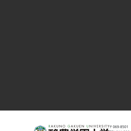
〒069-85