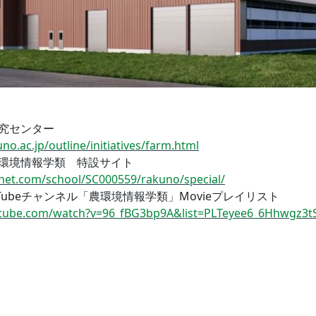
究センター
no.ac.jp/outline/initiatives/farm.html
環境情報学類 特設サイト
unet.com/school/SC000559/rakuno/special/
Tubeチャンネル「農環境情報学類」Movieプレイリスト
utube.com/watch?v=96_fBG3bp9A&list=PLTeyee6_6Hhwgz3t