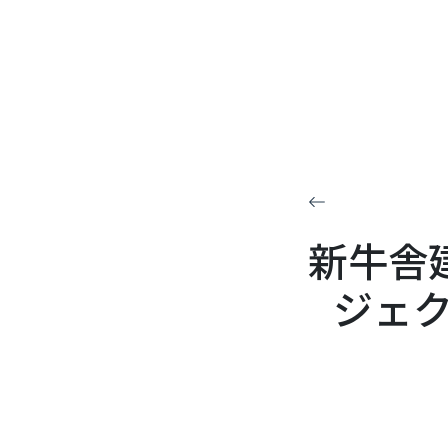
新牛舎
ジェ