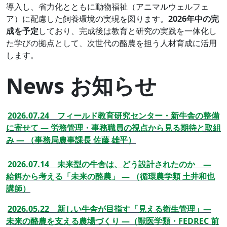
導入し、省力化とともに動物福祉（アニマルウェルフェ
ア）に配慮した飼養環境の実現を図ります。
2026年中の完
成を予定
しており、完成後は教育と研究の実践を一体化し
た学びの拠点として、次世代の酪農を担う人材育成に活用
します。
News お知らせ
2026.07.24 フィールド教育研究センター・新牛舎の整備
に寄せて ― 労務管理・事務職員の視点から見る期待と取組
み ― （事務局農事課長 佐藤 雄平）
2026.07.14 未来型の牛舎は、どう設計されたのか ―
給餌から考える「未来の酪農」 ― （循環農学類 土井和也
講師）
2026.05.22 新しい牛舎が目指す「見える衛生管理」―
未来の酪農を支える農場づくり ―（獣医学類・FEDREC 前