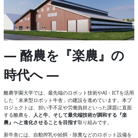
― 酪農を『楽農
』
の
時代へ ―
酪農学園大学では、最先端のロボット技術やAI・ICTを活用
した「未来型ロボット牛舎」の建設を進めています。本プ
ロジェクトは、担い手不足や労働負担といった課題に直面
する酪農を、
人と牛、そして最先端技術が調和する『楽
農
』
へと進化させる
ことを目指す
取り組みです。
新牛舎には、自動搾乳や給餌・除糞などのロボット設備を