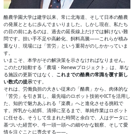
酪農学園大学は建学以来、常に北海道、そして日本の酪農
の発展とともに歩んでまいりました。しかし現在、私たち
の目の前にあるのは、過去の延長線上だけでは解けない難
問です。担い手不足や高齢化、飼料高騰――これらが積み
重なり、現場には「苦労」という重荷がのしかかっていま
す。
いまこそ、本学がその解決策を示さなければなりません。
このたび始動する「農場・Renewプロジェクト」は、単な
る施設の更新ではなく、
これまでの酪農の常識を覆す新し
い数式の提示
です。
それは、労働負担の大きい従来の「酪農」から、肉体的な
「苦労」を引き算し、最先端のロボット技術やICTを活用し
た、知的で魅力あふれる『楽農』へと進化させる挑戦で
す。搾乳から給餌、清掃に至るまで、単純作業はロボット
に任せる。そうして生まれた時間と余白で、人はデータに
基づいた経営や、牛一頭一頭への細やかな観察、そして愛
情を注ぐことに専念する――。