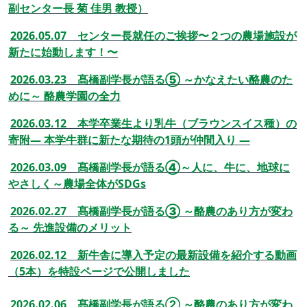
副センター長 菊 佳男 教授）
2026.05.07 センター長就任のご挨拶〜２つの農場施設が
新たに始動します！〜
2026.03.23
髙橋副学長が語る⑤ ～かなえたい酪農のた
めに～ 酪農学園の全力
2026.03.12 本学卒業生より乳牛（ブラウンスイス種）の
寄附― 本学牛群に新たな期待の1頭が仲間入り ―
2026.03.09 髙橋副学長が語る
④～人に、牛に、地球に
やさしく～農場全体がSDGs
2026.02.27 髙橋副学長が語る③ ～酪農のあり方が変わ
る～ 先進設備のメリット
2026.02.12 新牛舎に導入予定の最新設備を紹介する動画
（5本）を特設ページで公開しました
2026.02.06 髙橋副学長が語る②
～酪農のあり方が変わ