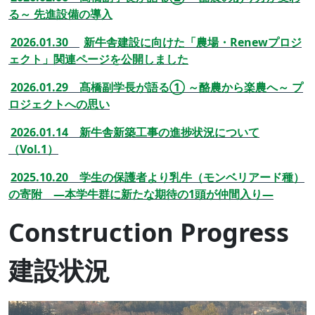
る～ 先進設備の導入
2026.01.30
新牛舎建設に向けた「農場・Renewプロジ
ェクト」関連ページを公開しました
2026.01.29 髙橋副学長が語る① ～酪農から楽農へ～ プ
ロジェクトへの思い
2026.01.14 新牛舎新築工事の進捗状況について
（Vol.1）
2025.10.20 学生の保護者より乳牛（モンベリアード種）
の寄附 ―本学牛群に新たな期待の1頭が仲間入り―
Construction Progress
建設状況