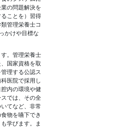
企業の問題解決を
することを）習得
学類管理栄養士コ
きっかけや目標な
ます。管理栄養士
た、国家資格を取
を管理する公認ス
歯科医院で採用し
口腔内の環境や健
ースでは、その全
ついてなど、非常
の食物を嚥下でき
とも学びます。ま