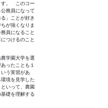
ます。 このコー
ら公務員になって
べる」ことが好き
持ちが強くなりま
公務員になること
事につけるのこと
酪農学園大学を選
があったことも１
という実習があ
る環境を見学した
ミといって、農園
の基礎を理解する