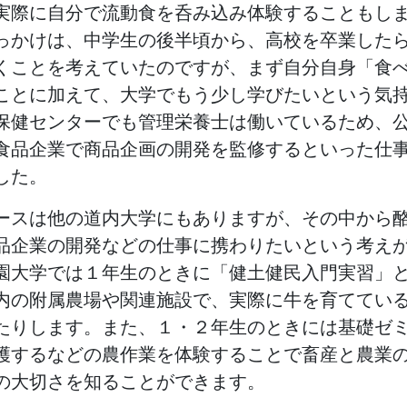
実際に自分で流動食を呑み込み体験することもし
っかけは、中学生の後半頃から、高校を卒業した
くことを考えていたのですが、まず自分自身「食
ことに加えて、大学でもう少し学びたいという気
保健センターでも管理栄養士は働いているため、
食品企業で商品企画の開発を監修するといった仕
した。
ースは他の道内大学にもありますが、その中から
品企業の開発などの仕事に携わりたいという考え
園大学では１年生のときに「健土健民入門実習」
内の附属農場や関連施設で、実際に牛を育ててい
たりします。また、１・２年生のときには基礎ゼ
穫するなどの農作業を体験することで畜産と農業
の大切さを知ることができます。