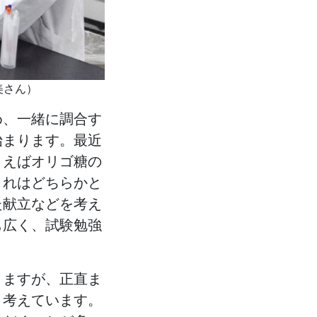
美さん）
め、一緒に調合す
始まります。最近
とえばオリゴ糖の
これはどちらかと
た献立などを考え
も広く、試験勉強
りますが、正直ま
と考えています。