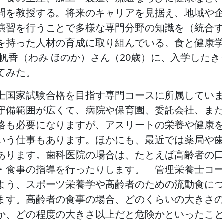
問を教授する。将来のキャリアを見据え、地域や
演習を行うことで多様な専門分野の知識を（統合
を持った人材の育成に取り組んでいる。食と健康
 帆香（わみ ほのか）さん（20歳）に、入学した
てみた。
士国家試験合格を目指す専門コースに所属してい
守備範囲が広くて、病院や保育園、委託会社、ま
格も必要になりますが、アスリートの栄養や健康
いう仕事もあります。ほかにも、最近では薬局や
あります。歯科医院の場合は、たとえば高齢者の
・食事の指導を行ったりします。 管理栄養士コ
よう、スポーツ栄養学や高齢者のための流動食に
ます。高齢者の食事の場合、どのくらいの大きさ
か、どの程度の大きさ以上だと危険かといったこ