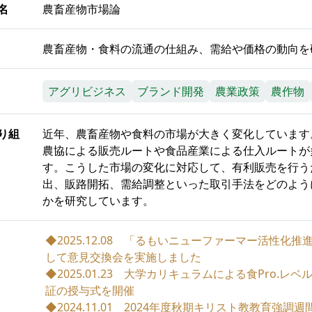
名
農畜産物市場論
農畜産物・食料の流通の仕組み、需給や価格の動向を
アグリビジネス
ブランド開発
農業政策
農作物
り組
近年、農畜産物や食料の市場が大きく変化しています
農協による販売ルートや食品産業による仕入ルートが
す。こうした市場の変化に対応して、有利販売を行う
出、販路開拓、需給調整といった取引手法をどのよう
かを研究しています。
◆2025.12.08 「るもいニューファーマー活性化
して意見交換会を実施しました
◆2025.01.23 大学カリキュラムによる食Pro.レ
証の授与式を開催
◆2024.11.01 2024年度秋期キリスト教教育強調