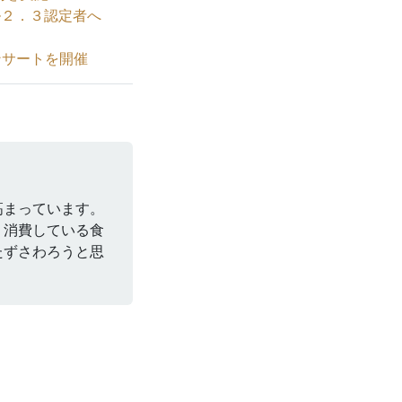
ベル２．３認定者へ
コンサートを開催
高まっています。
、消費している食
たずさわろうと思