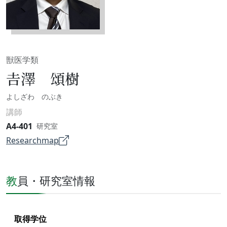
獣医学類
𠮷澤 頌樹
よしざわ のぶき
講師
A4-401
研究室
Researchmap
教員・研究室情報
取得学位