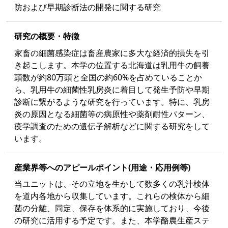
防および早期診断法の開発に関する研究
研究の概要・特徴
家畜の細菌感染症は畜産農家に多大な経済的損失を引
き起こします。本学の位置する北海道は乳用牛の飼養
頭数が約80万頭と全国の約60%を占めていることか
ら、乳用牛の細菌性乳房炎に着目して発生予防や早期
診断に繋がるような研究を行っています。特に、乳房
炎の原因となる細菌等の病原性や薬剤耐性パターン、
疫学調査のための遺伝子解析などに関する研究をして
います。
産業界等への
アピールポイント
(用途・応用例等)
当ユニットは、その立地を生かして数多くの乳汁検体
を道内各地から収集しています。これらの検体から細
菌の分離、同定、保存を体系的に実施しており、今後
の研究に活用する予定です。また、本学酪農生産ステ