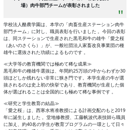
場）肉牛部門チームが表彰されました
学校法人酪農学園は、本学の「肉畜生産ステーション肉牛
部門チーム」に対し、職員表彰を行いました 。今回の表彰
は、同ステーションで生産された黒毛和牛の雄牛「愛之桜
（あいのさくら）」が、一般社団法人家畜改良事業団の種
雄牛に選抜された功績によるものです 。
≪大学等の教育機関では極めて稀な成果≫
黒毛和牛の種雄牛選抜は、年間約25万頭の中からわずか30
頭ほどしか残れない非常に狭き門です。本学生産の牛が選
抜されるのは史上初の快挙であり、教育機関が生産した個
体が選ばれることは全国的にも極めて稀な事例です 。
≪研究と学生教育の結晶≫
「愛之桜」は、西寒水将准教授による計画交配のもと2019
年に誕生しました 。堂地修教授、工藤帆波代表技師ら職員
に加え、約40名の学生が教育プログラムの一環として日々