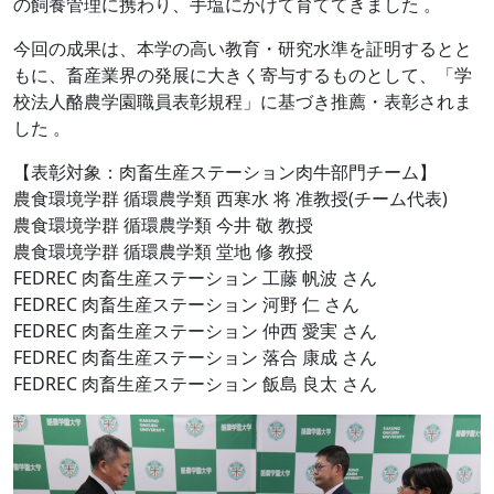
の飼養管理に携わり、手塩にかけて育ててきました 。
今回の成果は、本学の高い教育・研究水準を証明するとと
もに、畜産業界の発展に大きく寄与するものとして、「学
校法人酪農学園職員表彰規程」に基づき推薦・表彰されま
した 。
【表彰対象：肉畜生産ステーション肉牛部門チーム】
農食環境学群 循環農学類 西寒水 将 准教授(チーム代表)
農食環境学群 循環農学類 今井 敬 教授
農食環境学群 循環農学類 堂地 修 教授
FEDREC 肉畜生産ステーション 工藤 帆波 さん
FEDREC 肉畜生産ステーション 河野 仁 さん
FEDREC 肉畜生産ステーション 仲西 愛実 さん
FEDREC 肉畜生産ステーション 落合 康成 さん
FEDREC 肉畜生産ステーション 飯島 良太 さん