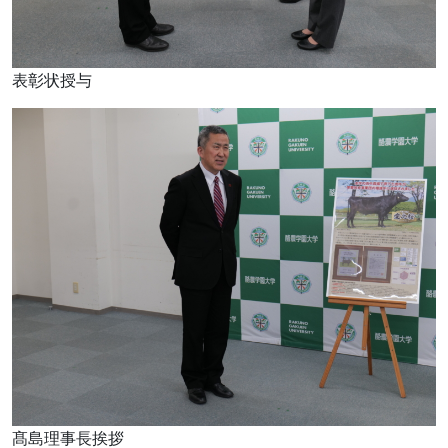
表彰状授与
髙島理事長挨拶